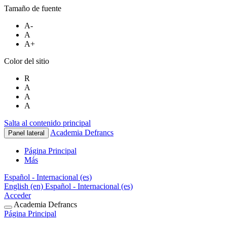
Tamaño de fuente
A-
A
A+
Color del sitio
R
A
A
A
Salta al contenido principal
Academia Defrancs
Panel lateral
Página Principal
Más
Español - Internacional ‎(es)‎
English ‎(en)‎
Español - Internacional ‎(es)‎
Acceder
Academia Defrancs
Página Principal