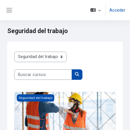
Salta al contenido principal
Acceder
Panel lateral
Seguridad del trabajo
Categorías
Buscar cursos
Buscar cursos
Seguridad del trabajo
Seguridad del trabajo