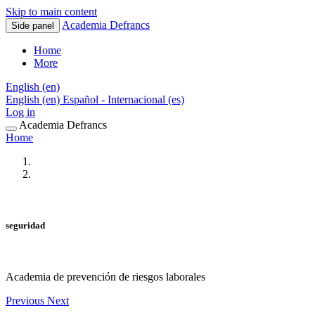
Skip to main content
Academia Defrancs
Side panel
Home
More
English ‎(en)‎
English ‎(en)‎
Español - Internacional ‎(es)‎
Log in
Academia Defrancs
Home
seguridad
Academia de prevención de riesgos laborales
Previous
Next